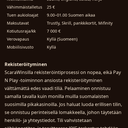
Vähimmäistalletus
25 €
Tuen aukioloajat
9.00–01.00 Suomen aikaa
Maksutavat
Trustly, Skrill, pankkikortit, Mifinity
Kotiutusraja/kk
7 000 €
Verovapaus
Kyllä (Suomeen)
Mobiilisivusto
Kyllä
Rekisteröityminen
ScaraWinsilla rekisteröintiprosessi on nopea, eikä Pay
N Play -toiminnon ansiosta rekisteröityminen
välttämättä edes vaadi tiliä. Pelaaminen onnistuu
samalla tavalla kuin monilla muilla suomalaisten
suosimilla pikakasinoilla. Jos haluat luoda erillisen tilin,
se onnistuu perinteisellä lomakkeella, johon täytetään
henkilö- ja yhteystiedot. Tili vahvistetaan