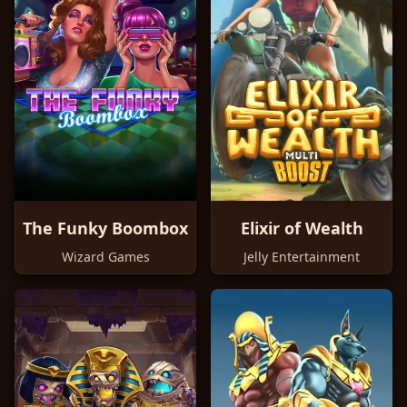
The Funky Boombox
Elixir of Wealth
Wizard Games
Jelly Entertainment