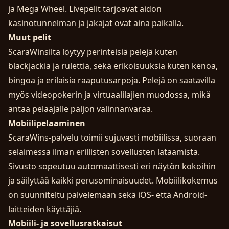
ja Mega Wheel. Livepelit tarjoavat aidon
kasinotunnelman ja jakajat ovat aina paikalla.
Muut pelit
ScaraWinsilta löytyy perinteisiä pelejä kuten
blackjackia ja rulettia, sekä erikoisuuksia kuten kenoa,
bingoa ja erilaisia raaputusarpoja. Pelejä on saatavilla
myös videopokerin ja virtuaalilajien muodossa, mikä
antaa pelaajalle paljon valinnanvaraa.
Mobiilipelaaminen
ScaraWins-palvelu toimii sujuvasti mobiilissa, suoraan
selaimessa ilman erillisten sovellusten lataamista.
Sivusto sopeutuu automaattisesti eri näytön kokoihin
ja säilyttää kaikki perusominaisuudet. Mobiilikokemus
on suunniteltu palvelemaan sekä iOS- että Android-
laitteiden käyttäjiä.
Mobiili- ja sovellusratkaisut