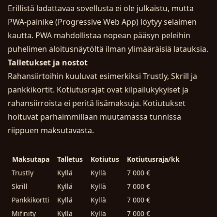
Erillistä ladattavaa sovellusta ei ole julkaistu, mutta
PWA-painike (Progressive Web App) löytyy selaimen
kautta. PWA mahdollistaa nopean pääsyn peleihin
puhelimen aloitusnäytöltä ilman ylimääräisiä latauksia.
Talletukset ja nostot
Rahansiirtoihin kuuluvat esimerkiksi Trustly, Skrill ja
pankkikortit. Kotiutusrajat ovat kilpailukykyiset ja
rahansiirroista ei peritä lisämaksuja. Kotiutukset
hoituvat parhaimmillaan muutamassa tunnissa
riippuen maksutavasta.
Maksutapa
Talletus
Kotiutus
Kotiutusraja/kk
Trustly
Kyllä
Kyllä
7 000 €
Skrill
Kyllä
Kyllä
7 000 €
Pankkikortti
Kyllä
Kyllä
7 000 €
Mifinity
Kyllä
Kyllä
7 000 €