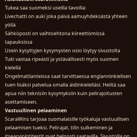
Tukea saa suomeksi useilla tavoilla:
Livechatti on auki joka päivä aamuyhdeksästä yhteen
yöllä
Sähköposti on vaihtoehtona kiireettömissä
tapauksissa
Usein kysyttyjen kysymysten osio löytyy sivustolta
Tuki vastaa ripeästi ja ystävällisesti myös suomen
kielellä
Ongelmatilanteissa saat tarvittaessa englanninkielisen
tuen lisäksi palvelua omalla äidinkielelläsi. Heiltä saa
apua niin teknisiin kysymyksiin kuin pelirajoitusten
asettamiseen.
Vastuullinen pelaaminen
ScaraWins tarjoaa suomalaisille työkaluja vastuullisen
pelaamisen tueksi. Pelirajat, tilin sulkeminen ja
itsearviointitestit ovat helposti saatavilla. Sivustolla on