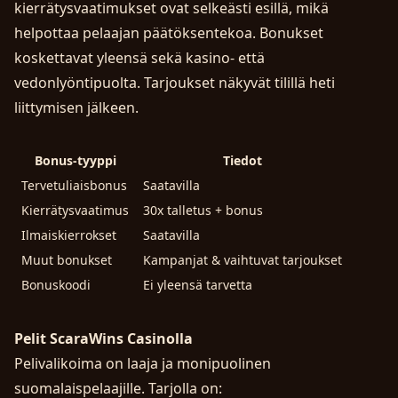
kierrätysvaatimukset ovat selkeästi esillä, mikä
helpottaa pelaajan päätöksentekoa. Bonukset
koskettavat yleensä sekä kasino- että
vedonlyöntipuolta. Tarjoukset näkyvät tilillä heti
liittymisen jälkeen.
Bonus-tyyppi
Tiedot
Tervetuliaisbonus
Saatavilla
Kierrätysvaatimus
30x talletus + bonus
Ilmaiskierrokset
Saatavilla
Muut bonukset
Kampanjat & vaihtuvat tarjoukset
Bonuskoodi
Ei yleensä tarvetta
Pelit ScaraWins Casinolla
Pelivalikoima on laaja ja monipuolinen
suomalaispelaajille. Tarjolla on: