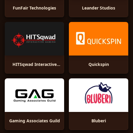
FunFair Technologies
Leander Studios
HITSqwad Interactive
Quickspin
Gaming
Gaming Associates Guild
Bluberi