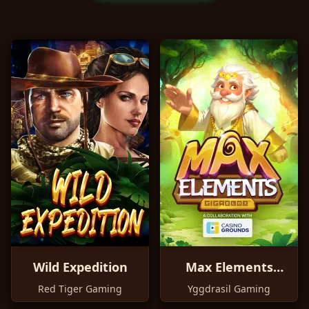
Wild Expedition
Max Elements
GigaBlox
Red Tiger Gaming
Yggdrasil Gaming