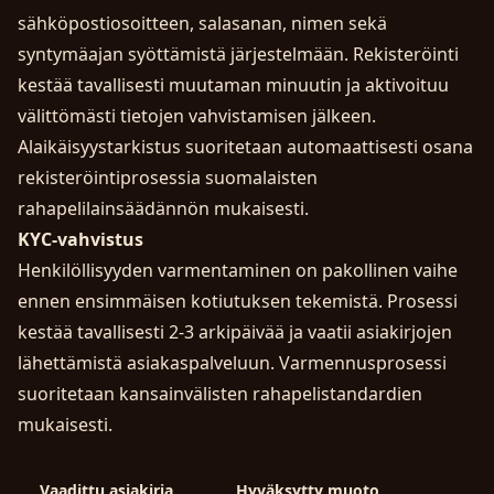
sähköpostiosoitteen, salasanan, nimen sekä
syntymäajan syöttämistä järjestelmään. Rekisteröinti
kestää tavallisesti muutaman minuutin ja aktivoituu
välittömästi tietojen vahvistamisen jälkeen.
Alaikäisyystarkistus suoritetaan automaattisesti osana
rekisteröintiprosessia suomalaisten
rahapelilainsäädännön mukaisesti.
KYC-vahvistus
Henkilöllisyyden varmentaminen on pakollinen vaihe
ennen ensimmäisen kotiutuksen tekemistä. Prosessi
kestää tavallisesti 2-3 arkipäivää ja vaatii asiakirjojen
lähettämistä asiakaspalveluun. Varmennusprosessi
suoritetaan kansainvälisten rahapelistandardien
mukaisesti.
Vaadittu asiakirja
Hyväksytty muoto