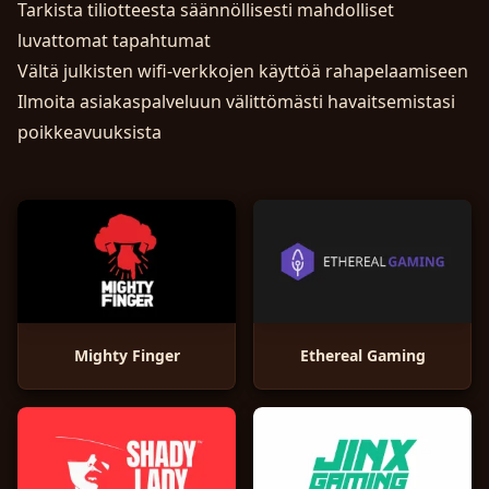
Tarkista tiliotteesta säännöllisesti mahdolliset
luvattomat tapahtumat
Vältä julkisten wifi-verkkojen käyttöä rahapelaamiseen
Ilmoita asiakaspalveluun välittömästi havaitsemistasi
poikkeavuuksista
Mighty Finger
Ethereal Gaming