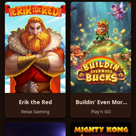
Erik the Red
Buildin’ Even More
Bucks
Relax Gaming
Play'n GO