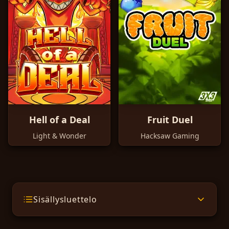
Hell of a Deal
Fruit Duel
Light & Wonder
Hacksaw Gaming
Sisällysluettelo