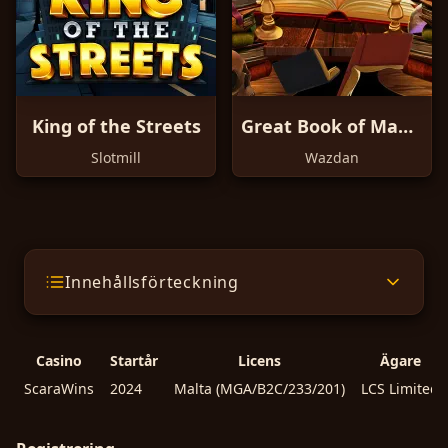
King of the Streets
Great Book of Magic
Deluxe
Slotmill
Wazdan
Innehållsförteckning
Casino
Startår
Licens
Ägare
ScaraWins
2024
Malta (MGA/B2C/233/201)
LCS Limited