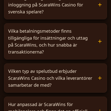
inloggning på ScaraWins Casino för
svenska spelare?
Vilka betalningsmetoder finns
tillgängliga för insättningar och uttag
på ScaraWins, och hur snabba är
transaktionerna?
Vilken typ av spelutbud erbjuder
ScaraWins Casino och vilka leverantörer
samarbetar de med?
Hur anpassad är ScaraWins för