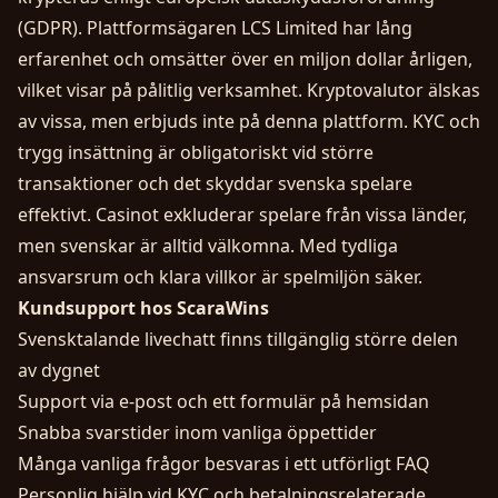
(GDPR). Plattformsägaren LCS Limited har lång
erfarenhet och omsätter över en miljon dollar årligen,
vilket visar på pålitlig verksamhet. Kryptovalutor älskas
av vissa, men erbjuds inte på denna plattform. KYC och
trygg insättning är obligatoriskt vid större
transaktioner och det skyddar svenska spelare
effektivt. Casinot exkluderar spelare från vissa länder,
men svenskar är alltid välkomna. Med tydliga
ansvarsrum och klara villkor är spelmiljön säker.
Kundsupport hos ScaraWins
Svensktalande livechatt finns tillgänglig större delen
av dygnet
Support via e-post och ett formulär på hemsidan
Snabba svarstider inom vanliga öppettider
Många vanliga frågor besvaras i ett utförligt FAQ
Personlig hjälp vid KYC och betalningsrelaterade